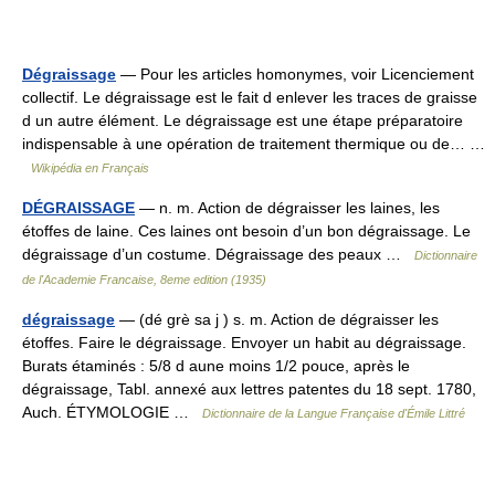
Dégraissage
— Pour les articles homonymes, voir Licenciement
collectif. Le dégraissage est le fait d enlever les traces de graisse
d un autre élément. Le dégraissage est une étape préparatoire
indispensable à une opération de traitement thermique ou de… …
Wikipédia en Français
DÉGRAISSAGE
— n. m. Action de dégraisser les laines, les
étoffes de laine. Ces laines ont besoin d’un bon dégraissage. Le
dégraissage d’un costume. Dégraissage des peaux …
Dictionnaire
de l'Academie Francaise, 8eme edition (1935)
dégraissage
— (dé grè sa j ) s. m. Action de dégraisser les
étoffes. Faire le dégraissage. Envoyer un habit au dégraissage.
Burats étaminés : 5/8 d aune moins 1/2 pouce, après le
dégraissage, Tabl. annexé aux lettres patentes du 18 sept. 1780,
Auch. ÉTYMOLOGIE …
Dictionnaire de la Langue Française d'Émile Littré