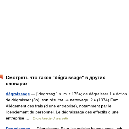
Смотреть что такое "dégraissage" в других
словарях:
dégraissage
— [ degrɛsaʒ ] n. m. • 1754; de dégraisser 1 ♦ Action
de dégraisser (3o); son résultat. ⇒ nettoyage. 2 ♦ (1974) Fam.
Allégement des frais (d une entreprise), notamment par le
licenciement du personnel. Le dégraissage des effectifs d une
entreprise …
Encyclopédie Universelle
Degraissage
— Dégraissage Pour les articles homonymes, voir