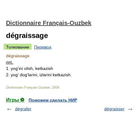
Dictionnaire Français-Ouzbek
dégraissage
Толкование
Перевод
dégraissage
nm.
1. yog‘ini olish, ketkazish
2. yog‘ dog‘larini, izlarini ketkazish.
Dictionnaire Français-Ouzbek
.
2009
.
Игры ⚽
Поможем сделать НИР
dégrafer
dégraisser