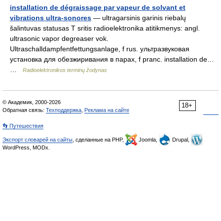
installation de dégraissage par vapeur de solvant et
vibrations ultra-sonores
— ultragarsinis garinis riebalų
šalintuvas statusas T sritis radioelektronika atitikmenys: angl.
ultrasonic vapor degreaser vok.
Ultraschalldampfentfettungsanlage, f rus. ультразвуковая
установка для обезжиривания в парах, f pranc. installation de…
…
Radioelektronikos terminų žodynas
© Академик, 2000-2026
18+
Обратная связь:
Техподдержка
,
Реклама на сайте
👣 Путешествия
Экспорт словарей на сайты
, сделанные на PHP,
Joomla,
Drupal,
WordPress, MODx.